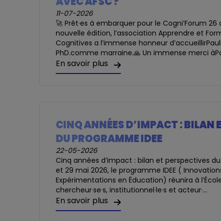
AVEC AFSC ?
11-07-2026
🚀 Prêt·es à embarquer pour le Cogni’Forum 26
nouvelle édition, l’association Apprendre et Fo
Cognitives a l’immense honneur d’accueillirPau
PhD.comme marraine.🙏 Un immense merci àPau
En savoir plus
CINQ ANNÉES D’IMPACT : BILAN 
DU PROGRAMME IDEE
22-05-2026
Cinq années d’impact : bilan et perspectives 
et 29 mai 2026, le programme IDEE ( Innovation
Expérimentations en Éducation) réunira à l’Écol
chercheur·se·s, institutionnel·le·s et acteur·...
En savoir plus