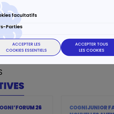
Des Fiches témoigna
Le Bulletin Cognition
kies facultatifs
rs-Parties
ADHÉRER À L’ASSO
ACCEPTER LES
ACCEPTER TOUS
COOKIES ESSENTIELS
LES COOKIES
S
le 
lloAsso
TIVES
COGNI’FORUM 26
COGNIJUNIOR FAI