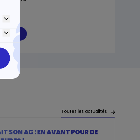
ges AGIR
 Pas à Pas
CIATION
site
Toutes les actualités
T SON AG : EN AVANT POUR DE