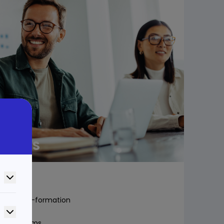
ÉRENTS
mation
nformation-formation
Cogni’forums