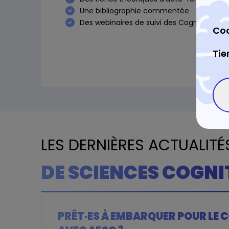
Une bibliographie commentée
Des webinaires de suivi des Cogni’classes
Coo
Tie
LES DERNIÈRES ACTUALITÉ
d'He
DE SCIENCES COGNI
PRÊT·ES À EMBARQUER POUR LE 