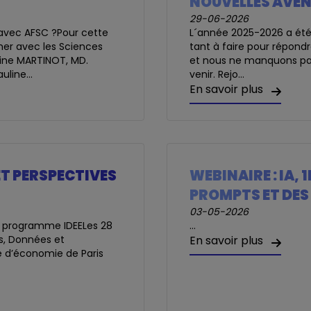
NOUVELLES AVEN
29-06-2026
 avec AFSC ?Pour cette
L´année 2025-2026 a été t
rmer avec les Sciences
tant à faire pour répon
line MARTINOT, MD.
et nous ne manquons pas 
line...
venir. Rejo...
En savoir plus
ET PERSPECTIVES
WEBINAIRE : IA,
PROMPTS ET DES 
03-05-2026
du programme IDEELes 28
...
s, Données et
En savoir plus
e d’économie de Paris